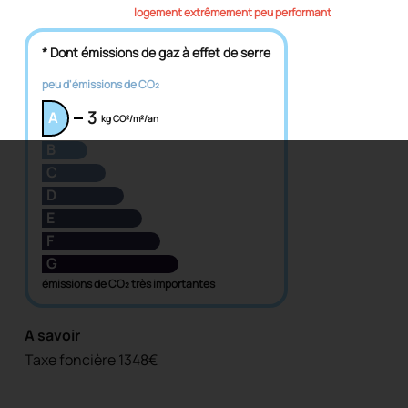
logement extrêmement peu performant
* Dont émissions de gaz à effet de serre
peu d'émissions de CO₂
3
A
kg CO²/m²/an
B
C
D
E
F
G
émissions de CO₂ très importantes
A savoir
Taxe foncière 1348€