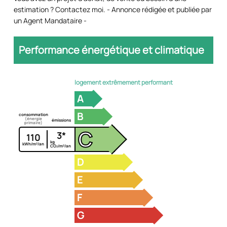
estimation ? Contactez moi. - Annonce rédigée et publiée par
un Agent Mandataire -
Performance énergétique et climatique
logement extrêmement performant
A
B
consommation
(énergie
émissions
primaire)
C
3*
110
kg
kWh/m²/an
CO₂/m²/an
D
E
F
G