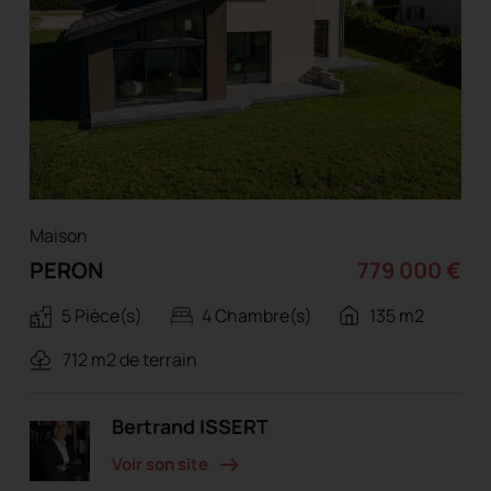
Maison
PERON
779 000 €
5 Pièce(s)
4 Chambre(s)
135 m2
712 m2 de terrain
Bertrand ISSERT
Voir son site