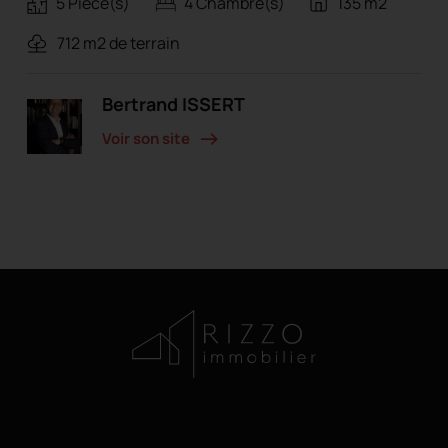
5 Pièce(s)
4 Chambre(s)
135 m2
712 m2 de terrain
Bertrand ISSERT
Voir son site