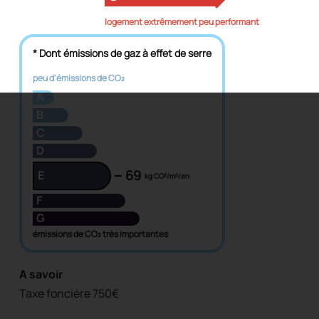
logement extrêmement peu performant
* Dont émissions de gaz à effet de serre
peu d'émissions de CO₂
A
B
C
D
69
E
kg CO²/m²/an
F
G
émissions de CO₂ très importantes
A savoir
Taxe foncière 750€