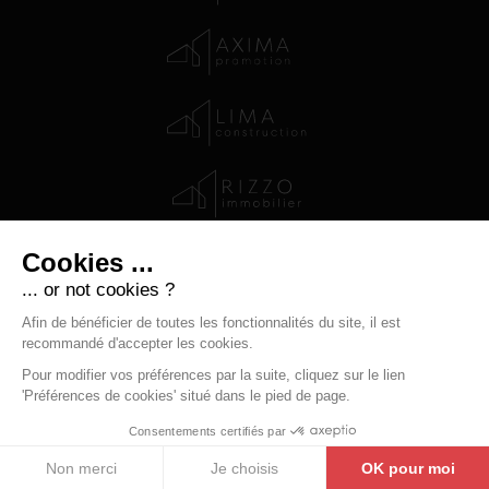
-
-
-
Mentions légales
Données personnelles
Contact
Modifier
-
les cookies
Boondooa Creations
Crosslink