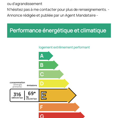
ou d'agrandissement
N'hésitez pas à me contacter pour plus de renseignements. -
Annonce rédigée et publiée par un Agent Mandataire -
Performance énergétique et climatique
logement extrêmement performant
A
B
C
D
consommation
(énergie
émissions
primaire)
E
69*
316
kg
kWh/m²/an
CO₂/m²/an
F
G