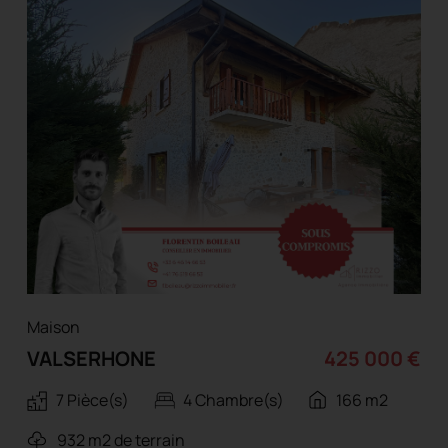
Maison
VALSERHONE
425 000 €
7 Pièce(s)
4 Chambre(s)
166 m2
932 m2 de terrain