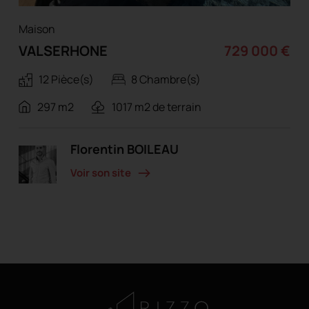
Maison
VALSERHONE
729 000 €
12 Pièce(s)
8 Chambre(s)
297 m2
1017 m2 de terrain
Florentin BOILEAU
Voir son site