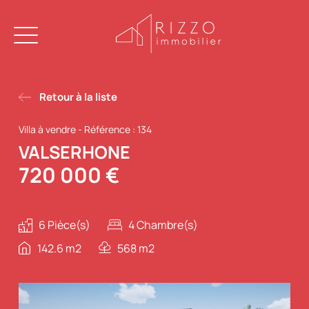
Retour à la liste
Villa à vendre
-
Référence : 134
VALSERHONE
720 000 €
6 Pièce(s)
4 Chambre(s)
142.6 m2
568 m2