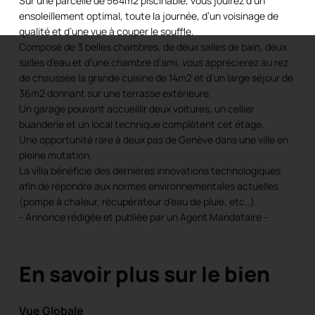
Sur une parcelle de 564m2 piscinable, vous jouirez d’un
ensoleillement optimal, toute la journée, d’un voisinage de
qualité et d’une vue à couper le souffle.
Composé de 3 belles chambres, de deux salles de bain, deux
salles d’eau et d’une chambre d’ami, vous apprécierez au rez
de chaussée la grande cuisine de 14m2 et d’un large séjour de
36m2 donnant sur une terrasse extérieure.
Un garage pouvant accueillir deux voitures, un cellier
buanderie et un local technique complètent cet étage.
Une opportunité rare à deux pas de Genève dans une ville en
pleine mutation.
La villa bénéficie des dernières innovations technologiques
afin de répondre aux normes environnementales actuelles
(pompe à chaleur, récupérateur d’eau de pluie, etc..).
- Annonce rédigée et publiée par un Agent Mandataire -
En savoir plus sur le bien
Vue Globale