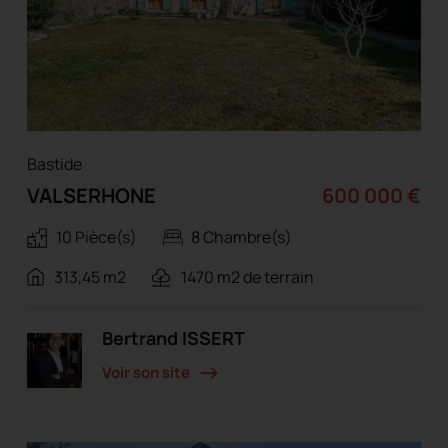
Bastide
VALSERHONE
600 000 €
10 Pièce(s)
8 Chambre(s)
313,45 m2
1470 m2 de terrain
Bertrand ISSERT
Voir son site