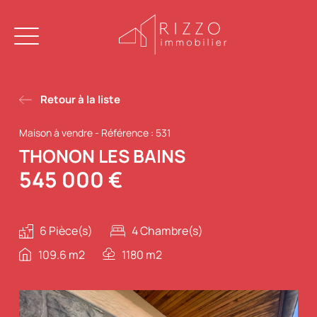
Retour à la liste
Maison à vendre
-
Référence : 531
THONON LES BAINS
545 000 €
6 Pièce(s)
4 Chambre(s)
109.6 m2
1180 m2