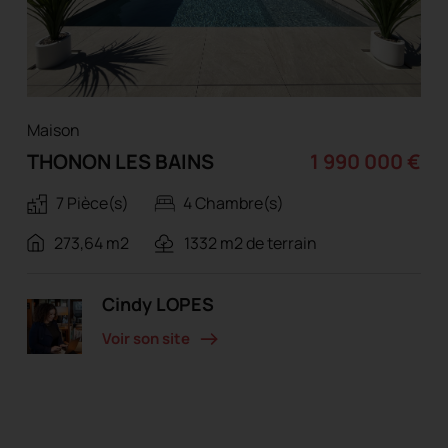
Maison
THONON LES BAINS
1 990 000 €
7 Pièce(s)
4 Chambre(s)
273,64 m2
1332 m2 de terrain
Cindy LOPES
Voir son site