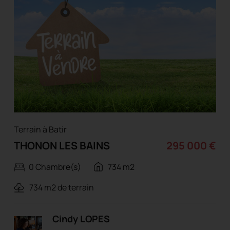
Terrain à Batir
THONON LES BAINS
295 000 €
0 Chambre(s)
734 m2
734 m2 de terrain
Cindy LOPES