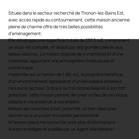
Située dans le secteur recherché de Thonon-les-Bains Est,
avec accès rapide au contournement, cette maison ancienne
pleine de charme offre de très belles possibilités
d’aménagement.
Elle développe une superficie totale de 237,5 m2, comprenant
un sous-sol complet, et séduit par ses grandes pièces aux
beaux volumes. La maison dispose de 4 chambres et d’une
cheminée, apportant une atmosphère chaleureuse et
authentique.
Implantée sur un terrain de 1 180 m2, la propriété bénéficie
d’un environnement agréable et d’un bel espace extérieur,
rare sur le secteur. Grâce à sa très bonne base et à son fort
potentiel, cette maison permet de créer un lieu de vie unique,
adapté à vos envies et à vos projets.
Maison de caractère à fort potentiel, un bien idéal pour
donner vie à un projet immobilier personnalisé
N'hésitez pas à me contacter pour plus d'informations. -
Annonce rédigée et publiée par un Agent Mandataire -