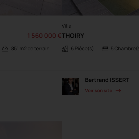
Villa
1 560 000 €
THOIRY
851 m2 de terrain
6 Pièce(s)
5 Chambre(
Bertrand ISSERT
Voir son site