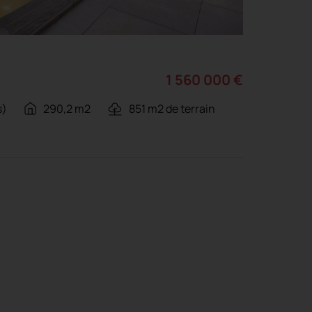
1 560 000 €
s)
290,2 m2
851 m2 de terrain