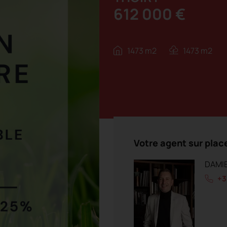
612 000 €
1473 m2
1473 m2
Votre agent sur plac
DAMI
+3