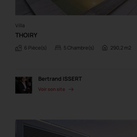
Villa
THOIRY
6 Pièce(s)
5 Chambre(s)
290,2 m2
Bertrand ISSERT
Voir son site