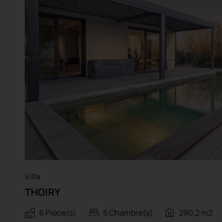
Villa
THOIRY
6 Pièce(s)
5 Chambre(s)
290,2 m2