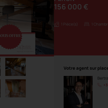
156 000 €
1 Pièce(s)
1 Chambr
Votre agent sur plac
Bertr
+3