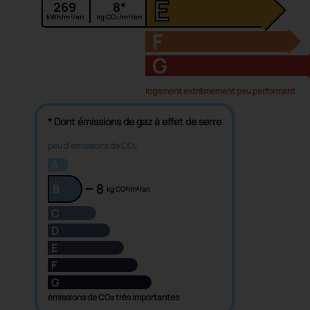
E
269
8*
kWh/m²/an
kg CO₂/m²/an
F
G
logement extrêmement peu performant
* Dont émissions de gaz à effet de serre
peu d'émissions de CO₂
A
8
B
kg CO²/m²/an
C
D
E
F
G
émissions de CO₂ très importantes