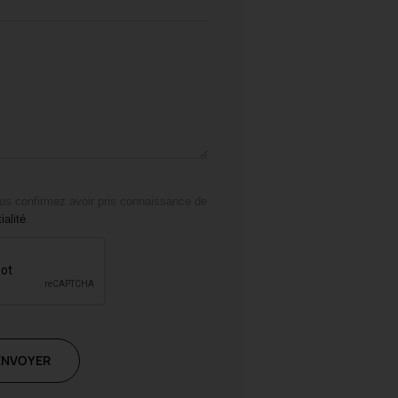
us confirmez avoir pris connaissance de
ialité
.
ENVOYER