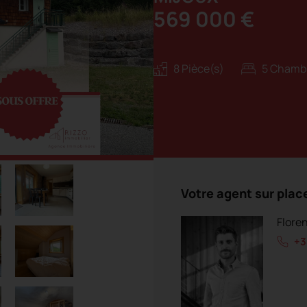
569 000 €
8 Pièce(s)
5 Chamb
Votre agent sur plac
Flore
+3