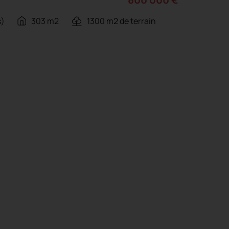
s)
303 m2
1300 m2 de terrain