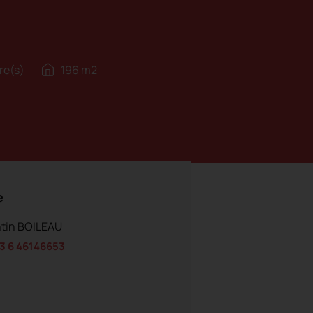
re(s)
196 m2
e
ntin BOILEAU
3 6 46146653