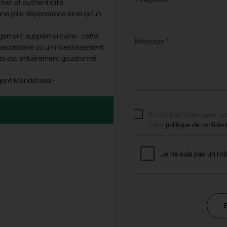
chet et authenticité.
 une jolie dépendance ainsi qu’un
gement supplémentaire : cette
Message *
e secondaire ou un investissement
ccès est entièrement goudronné,
Agent Mandataire -
En cochant cette case, vo
notre
politique de confident