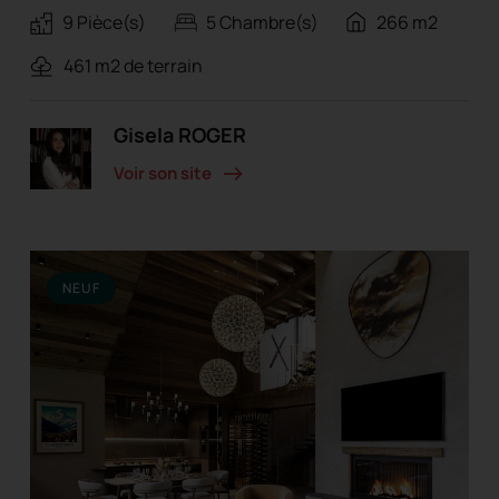
9 Pièce(s)
5 Chambre(s)
266 m2
461 m2 de terrain
Gisela ROGER
Voir son site
NEUF