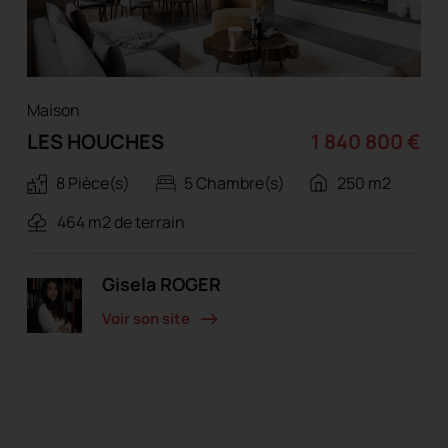
Maison
LES HOUCHES
1 840 800 €
8 Pièce(s)
5 Chambre(s)
250 m2
464 m2 de terrain
Gisela ROGER
Voir son site