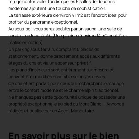
refuge confortable, tandis que les 5 salles de douches
modernes ajoutent une touche de sophistication.
La terrasse extérieure d’environ 41 m2 est l'endroit idéal pour
profiter du panorama exceptionnel.
Au sous-sol, vous serez séduits par un sauna, une salle de
sport et un local à ski. (Une piscine d'environ 14 m2 peut être
réalisé en option)
Un parking sous terrain, comptant 5 places de
stationnement, donne directement accès aux différents
étages du chalet via un ascenseur privatif.
Les plans d'intérieurs sont entièrement sur mesure et
peuvent être modifiés ensemble selon vos envies.
Ce chalet est parfait pour ceux qui recherchent le mariage
entre le confort moderne et le charme alpin traditionnel.
Ne manquez pas cette opportunité unique de posséder une
propriété exceptionnelle au pied du Mont Blanc. - Annonce
rédigée et publiée par un Agent Mandataire -
En savoir plus sur le bien