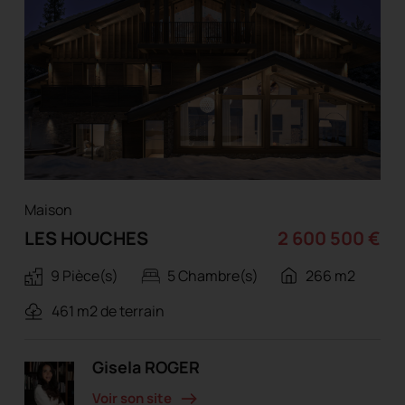
Maison
LES HOUCHES
2 600 500 €
9 Pièce(s)
5 Chambre(s)
266 m2
461 m2 de terrain
Gisela ROGER
Voir son site