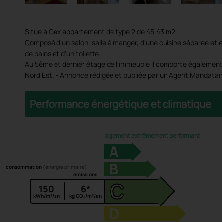
Situé à Gex appartement de type 2 de 45.43 m2.
Composé d'un salon, salle à manger, d'une cuisine séparée et 
de bains et d'un toilette.
Au 5ème et dernier étage de l'immeuble il comporte également
Nord Est. - Annonce rédigée et publiée par un Agent Mandatair
Performance énergétique et climatique
logement extrêmement performant
A
B
consommation
(énergie primaire)
émissions
C
150
6*
kWh/m²/an
kg CO₂/m²/an
D