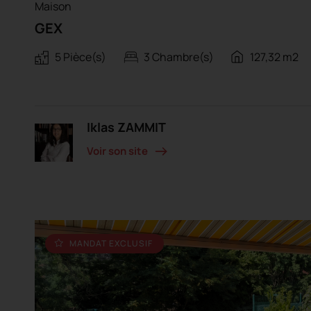
Maison
GEX
5 Pièce(s)
3 Chambre(s)
127,32 m2
Iklas ZAMMIT
Voir son site
MANDAT EXCLUSIF