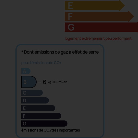
E
F
G
logement extrêmement peu performant
* Dont émissions de gaz à effet de serre
peu d'émissions de CO₂
A
6
B
kg CO²/m²/an
C
D
E
F
G
émissions de CO₂ très importantes