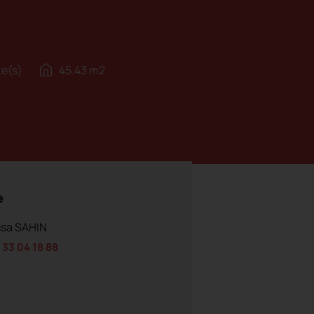
e(s)
45.43 m2
e
sa SAHIN
 33 04 18 88