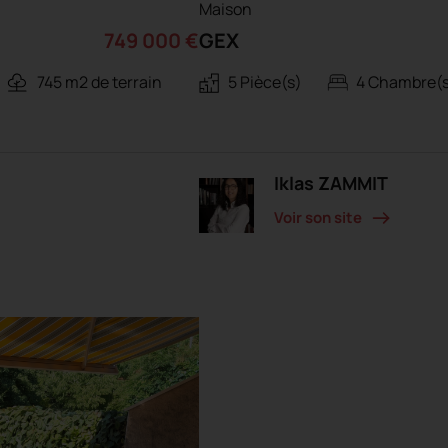
Maison
749 000 €
GEX
745 m2 de terrain
5 Pièce(s)
4 Chambre(
Iklas ZAMMIT
Voir son site