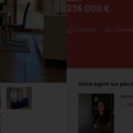
236 000 €
2 Pièce(s)
1 Chambr
Votre agent sur plac
Vanes
06