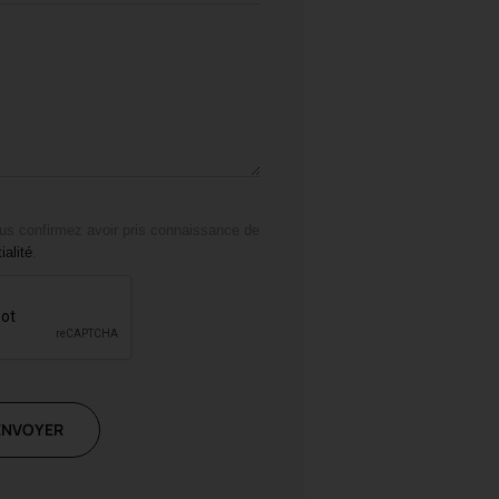
us confirmez avoir pris connaissance de
ialité
.
ENVOYER