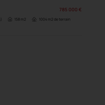
785 000 €
s)
158 m2
1004 m2 de terrain