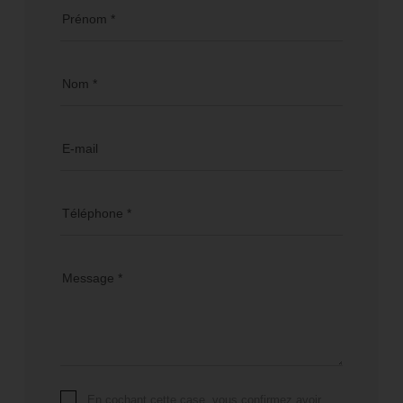
Prénom *
Nom *
E-mail
Téléphone *
Message *
En cochant cette case, vous confirmez avoir