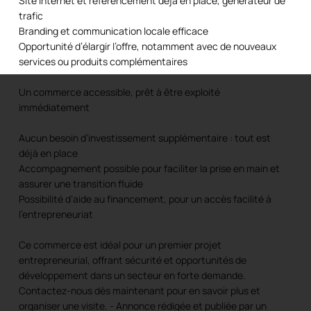
Site internet et référencement déjà en place, générateur de
trafic
Branding et communication locale efficace
Opportunité d’élargir l’offre, notamment avec de nouveaux
services ou produits complémentaires
Un commerce accessible, prêt à être exploité
immédiatement
Aucun besoin d’investissement supplémentaire : tout est
déjà en place
Accompagnement possible pour faciliter la prise en main et
assurer une transition fluide
Possibilité d’aide au financement, pour un accès facilité à
l’entrepreneuriat
Ce commerce est idéal pour un premier projet
entrepreneurial, offrant sécurité et opportunités de
développement dans un secteur en forte demande.
Contactez-nous dès maintenant pour en savoir plus et
organiser une visite. - Annonce rédigée et publiée par un