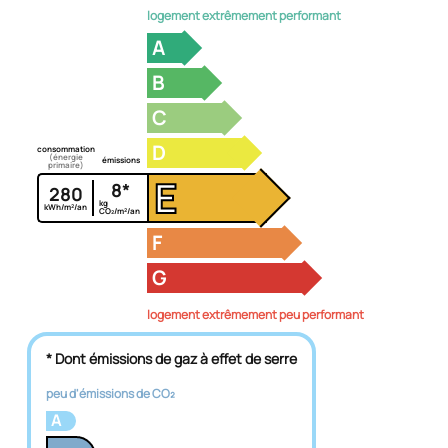
logement extrêmement performant
A
B
C
D
consommation
(énergie
émissions
primaire)
E
8*
280
kg
kWh/m²/an
CO₂/m²/an
F
G
logement extrêmement peu performant
* Dont émissions de gaz à effet de serre
peu d'émissions de CO₂
A