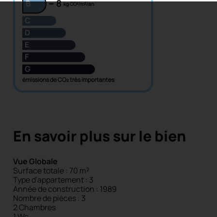
8
B
kg CO²/m²/an
C
D
E
F
G
émissions de CO₂ très importantes
En savoir plus sur le bien
Vue Globale
Surface totale : 70 m²
Type d'appartement : 3
Année de construction : 1989
Nombre de pièces : 3
2 Chambres
1 Wc