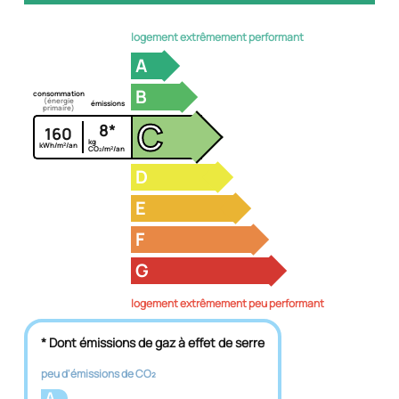
logement extrêmement performant
A
B
consommation
(énergie
émissions
primaire)
C
8*
160
kg
kWh/m²/an
CO₂/m²/an
D
E
F
G
logement extrêmement peu performant
* Dont émissions de gaz à effet de serre
peu d'émissions de CO₂
A