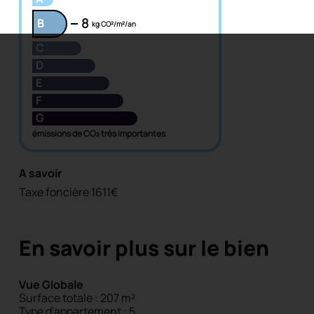
8
B
kg CO²/m²/an
C
D
E
F
G
émissions de CO₂ très importantes
A savoir
Taxe foncière 1611€
En savoir plus sur le bien
Vue Globale
Surface totale : 207 m²
Type d'appartement : 5