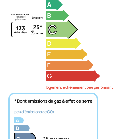
A
B
consommation
(énergie
émissions
primaire)
C
25*
133
kg
kWh/m²/an
CO₂/m²/an
D
E
F
G
logement extrêmement peu performant
* Dont émissions de gaz à effet de serre
peu d'émissions de CO₂
A
B
25
C