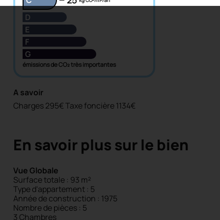
kg CO²/m²/an
D
E
F
G
émissions de CO₂ très importantes
A savoir
Charges 295€
Taxe foncière 1134€
En savoir plus sur le bien
Vue Globale
Surface totale : 93 m²
Type d'appartement : 5
Année de construction : 1975
Nombre de pièces : 5
3 Chambres